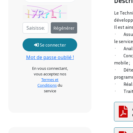
Descri
Le Techn
développe
Il est ain
Régénérer
· Assurer
le servic
Se connecter
· Analyse
· Concev
Mot de passe oublié !
mobile ;
En vous connectant,
· Déterm
vous acceptez nos
programm
Termes et
· Réalis
Conditions
du
· Traiter
service