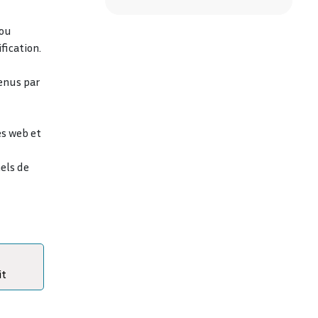
/ou
fication.
enus par
s web et
els de
it