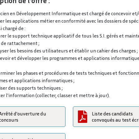
ption de l'offre :
icien en Développement Informatique est chargé de concevoir et
r les applications métier en conformité avec les dossiers de spéci
si chargé de :
 le support technique applicatif de tous les S.I. gérés et maint
e de rattachement ;
r les besoins des utilisateurs et établir un cahier des charges ;
oir et développer les programmes et applications informatique
iner les phases et procédures de tests techniques et fonctionn
es et applications informatiques ;
er des supports techniques ;
 l'information (collecter, classer et mettre à jour).
Arrêté d'ouverture du
Liste des candidats
concours
convoqués au test écr